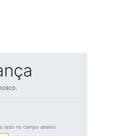
ança
nosco.
ao lado no campo abaixo