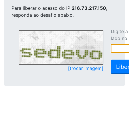
Para liberar o acesso
do IP
216.73.217.150
,
responda ao desafio abaixo.
Digite 
lado no
[trocar imagem]