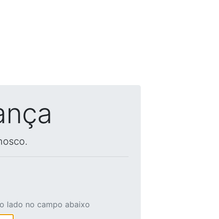
ança
nosco.
ao lado no campo abaixo