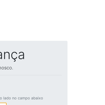
ança
nosco.
ao lado no campo abaixo